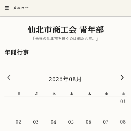
メニュー
仙北市商工会 青年部
「未来の仙北市を担うのは俺たちだ。」
年間行事
« 前の月
2026年08月
日
月
火
水
木
金
土
01
02
03
04
05
06
07
08