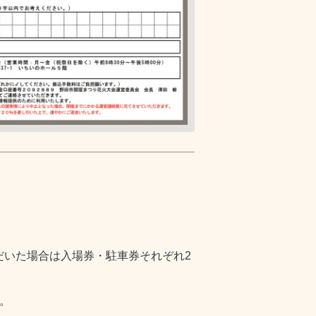
だいた場合は入場券・駐車券それぞれ
2
。