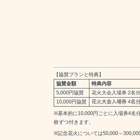
【協賛プランと特典】
協賛金額
特典内容
5,000
円協賛
花火大会入場券
2
名
10,000
円協賛
花火大会入場券
4
名
※
基本的に
10,000
円ごとに入場券
4
名
枚ずつ付きます。
※
記念花火については
50,000
～
300,00