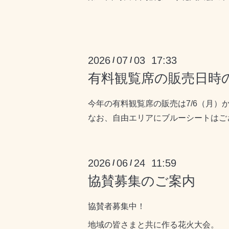
2026
07
03 17:33
/
/
有料観覧席の販売日時
今年の有料観覧席の販売は7/6（月
なお、自由エリアにブルーシートはご
2026
06
24 11:59
/
/
協賛募集のご案内
協賛者募集中！
地域の皆さまと共に作る花火大会。