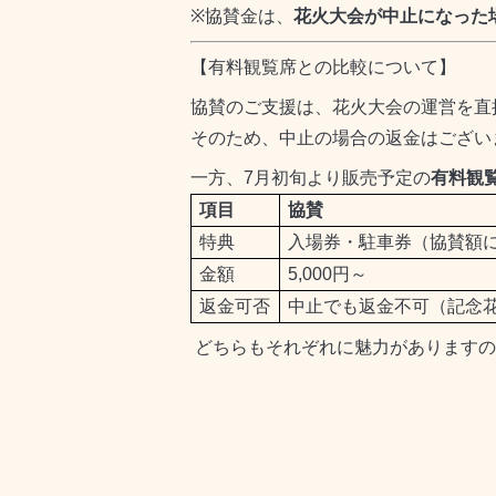
※
協賛金は、
花火大会が中止になった
【有料観覧席との比較について】
協賛のご支援は、花火大会の運営を直
そのため、中止の場合の返金はござい
一方、
7
月初旬より販売予定の
有料観
項目
協賛
特典
入場券・駐車券（協賛額
金額
5,000
円～
返金可否
中止でも返金不可（記念
どちらもそれぞれに魅力がありますの