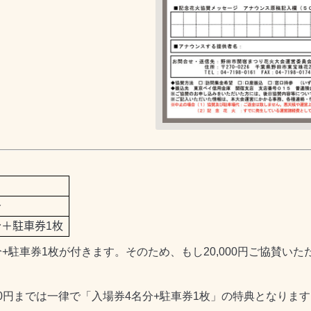
分
分＋駐車券
1
枚
分
+
駐車券
1
枚が付きます。そのため、もし
20,000
円ご協賛いた
0
円までは一律で「入場券
4
名分
+
駐車券
1
枚」の特典となります