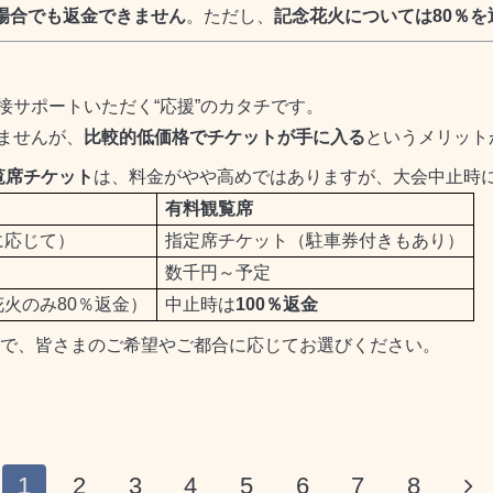
場合でも返金できません
。ただし、
記念花火については
80
％を
接サポートいただく
“
応援
”
のカタチです。
ませんが、
比較的低価格でチケットが手に入る
というメリット
覧席チケット
は、料金がやや高めではありますが、大会中止時
有料観覧席
に応じて）
指定席チケット（駐車券付きもあり）
数千円～予定
花火のみ
80
％返金）
中止時は
100
％返金
で、皆さまのご希望やご都合に応じてお選びください。
1
2
3
4
5
6
7
8