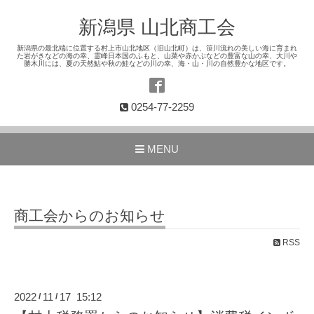
新潟県 山北商工会
新潟県の最北端に位置する村上市山北地区（旧山北町）は、笹川流れの美しい海に育まれ
た岩がきなどの海の幸、霊峰日本国のふもと、山菜や赤かぶなどの豊富な山の幸、大川や
勝木川には、夏の天然鮎や秋の鮭などの川の幸、海・山・川の自然豊かな地区です。
0254-77-2259
MENU
商工会からのお知らせ
RSS
2022
11
17 15:12
/
/