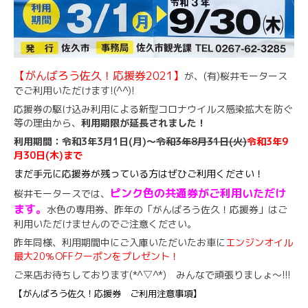
【がんばろう佐久！応援券2021】
が、(有)桜井モータース
でご利用いただけます!(^^)!
応援券の駆け込み利用による新型コロナウイルス感染拡大を防ぐ
等の理由から、
利用期限が延長されました！
利用期間：令和3年3月1日(月)～
令和3年8月31日(火)
令和3年9
月30日(木)まで
まだ手元に応援券が残っている方はぜひご利用ください！
ピンク色の共通券がご利用いただけ
桜井モータースでは、
ます。
水色の専用券、昨年の「がんばろう佐久！応援券」はご
利用いただけませんのでご注意ください。
昨年同様、利用期間中にご入庫いただいたお車に
エンジンオイル
最大20％OFFクーポンをプレゼント！
ご来店お待ちしております(*^▽^*) みんなで頑張りましょ～!!!
【がんばろう佐久！応援券 ご利用注意事項】