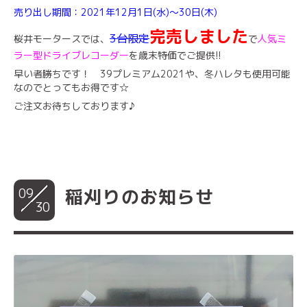
売り出し期間：2021年12月1日(水)～30日(木)
完売
しました
3台限定
桜井モータースでは、
で
人気ミ
ラー型ドライブレコーダー
を歳末特価でご提供!!
早い者勝ちです！ 39プレミアム2021や、冬ハレタも使用可能
なのでとってもお得です☆
ご注文お待ちしております♪
09
稲刈りのお知らせ
30