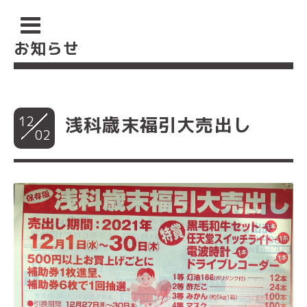
お知らせ
12
浅科歳末福引大売出し
02