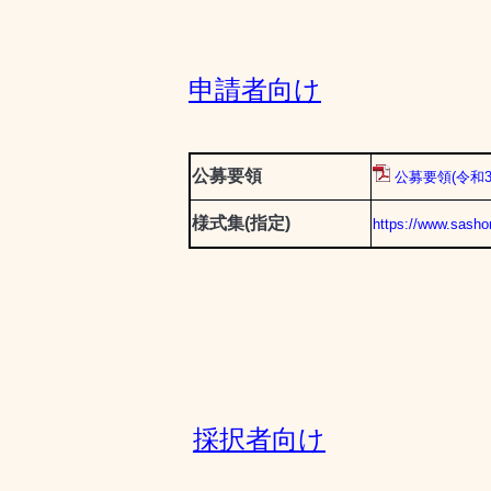
申請者向け
公募要領
公募要領(令和3
様式集(指定)
https://www.sashor
採択者
向け