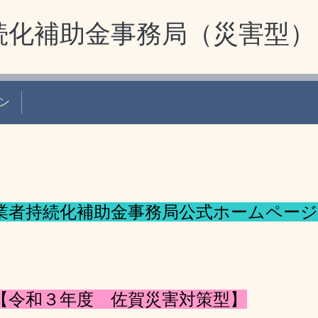
続化補助金事務局（災害型）
ン
業者持続化補助金事務局公式ホームページ
【令和３年度 佐賀災害対策型
】