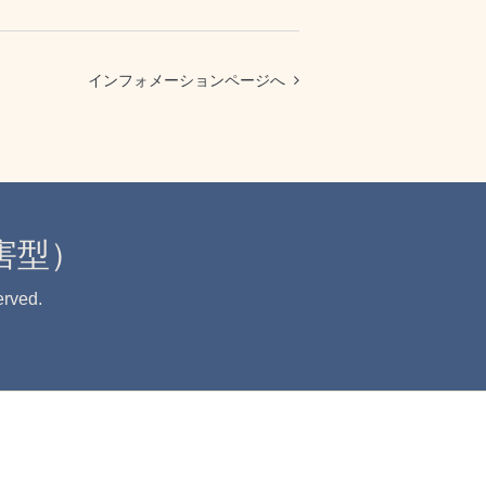
インフォメーションページへ
害型）
erved.