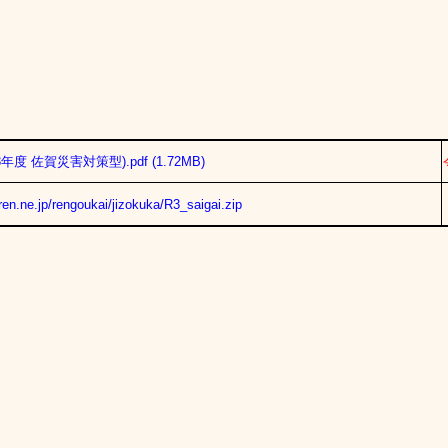
年度 佐賀災害対策型).pdf
(1.72MB)
en.ne.jp/rengoukai/jizokuka/R3_saigai.zip