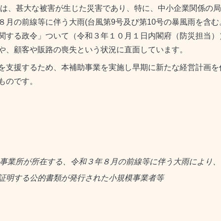
は、甚大な被害が生じた災害であり、特に、中小企業関係の局
８月の前線等に伴う大雨(台風第9号及び第10号の暴風雨を含む
関する政令」ついて（令和３年１０月１日内閣府（防災担当）
や、顧客や販路の喪失という状況に直面しています。
を支援するため、本補助事業を実施し早期に新たな経営計画を
ものです。
事業所が所在する、令和３年８月の前線等に伴う大雨により、
証明する公的書類が発行された小規模事業者等