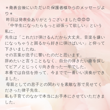
＊発表会後にいただいた保護者様からのメッセージよ
り＊
昨日は発表会ありがとうございました😍😍😍
「中学生になったらもっと頑張って欲しい」という
私に、
先生は「これだけ弾けるんだから大丈夫。
音楽を嫌い
になっちゃうと困るから好きに弾けばいい」と仰って
下さいましたね。
その言葉が息子に響いたのだと思います。
辞めたいと言うこともなく、自分の弾きたい曲を探し
てピアノとじっくり向き合った一年でした。
本番では自信を持って、今までで一番いい演奏ができ
ました。
母親としての息子との関わりを素敵な形で見せてく
ださった律子先生、
私も子育てのなかで本当にお手本にさせていただきま
した。