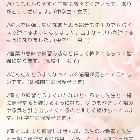
♪
いつもわかりやすく丁寧に教えてくださって、あり
がとうございます。
(中学生
・女子)
♪
初見では弾けないなあと思う部分も先生のアドバイ
スで弾けるようになりました。苦手なトリルが弾ける
ようになりました。(中学生・男子)
♪
言葉の意味や練習方法など詳しく教えてもらって勉
強になります。
(高校生・女子)
♪
だんだんとうまくなっていく過程が見られてうれし
いです。
(幼稚園生の保護者さま)
♪
家での練習でうまくいかないところでも先生と一緒
に練習すると弾けるようになり、いつもやさしく娘の
やる気を引き出してくれるので楽しく続けられていま
す。(小学生の保護者さま
)
♪家ではあまり練習しませんが、先生のお教室で先生
と一緒に練習するのが楽しいらしく、レッスン日が来