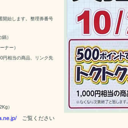
選開始します。整理券番号
力鍋）
リーナー）
000円相当の商品、リンク先
Kg）
a.ne.jp/
ご覧ください