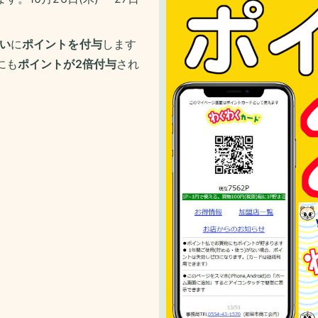
い
に
ポイントを付与
します
にも
ポイントが2倍付与
され