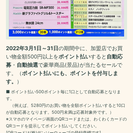
2022年3月1日～31日
の期間中に、加盟店でお買
い物金額500円以上を
ポイント払い
すると
自動応
募
・
自動抽選
で豪華商品(景品)が当たるセールで
す。（
ポイント払いにも、ポイントを付与しま
す。
）
■ ポイント払い500ポイント毎に1口として自動応募となりま
す。
（例えば、5280円のお買い物を全額ポイント払いすると10口
が自動応募となります。500円未満は応募対象外です。）
※スマホのマイページ画面のQRコードまたは、わくわくカードの
QRコードを提示してポイント払いしてください。
[QRコードは(株)デンソーウェーブの登録商標です]