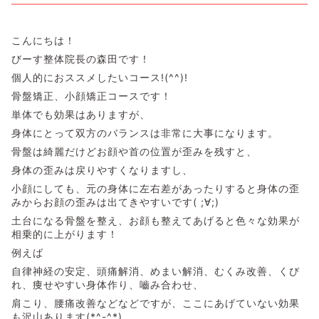
こんにちは！
びーす整体院長の森田です！
個人的におススメしたいコース!(^^)!
骨盤矯正、小顔矯正コースです！
単体でも効果はありますが、
身体にとって双方のバランスは非常に大事になります。
骨盤は綺麗だけどお顔や首の位置が歪みを残すと、
身体の歪みは戻りやすくなりますし、
小顔にしても、元の身体に左右差があったりすると身体の歪
みからお顔の歪みは出てきやすいです( ;∀;)
土台になる骨盤を整え、お顔も整えてあげると色々な効果が
相乗的に上がります！
例えば
自律神経の安定、頭痛解消、めまい解消、むくみ改善、くび
れ、痩せやすい身体作り、嚙み合わせ、
肩こり、腰痛改善などなどですが、ここにあげていない効果
も沢山あります(*^-^*)