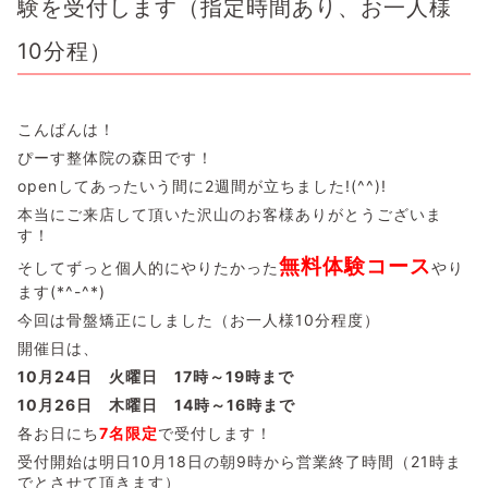
験を受付します（指定時間あり、お一人様
10分程）
こんばんは！
ぴーす整体院の森田です！
openしてあったいう間に2週間が立ちました!(^^)!
本当にご来店して頂いた沢山のお客様ありがとうございま
す！
無料体験コース
そしてずっと個人的にやりたかった
やり
ます(*^-^*)
今回は骨盤矯正にしました（お一人様10分程度）
開催日は、
10月24日 火曜日 17時～19時まで
10月26日 木曜日 14時～16時まで
各お日にち
7名限定
で受付します！
受付開始は明日10月18日の朝9時から営業終了時間（21時ま
でとさせて頂きます）