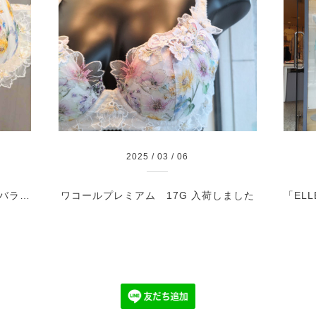
2025
/
03
/
06
ワコールプレミアム 17G 「麗しのバラ園− モナコ」 IVカラー
ワコールプレミアム 17G 入荷しました