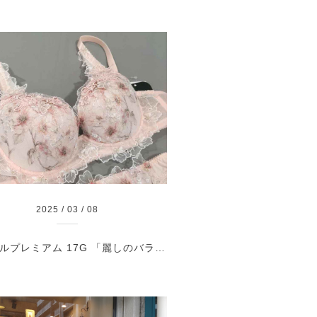
2025
/
03
/
08
ワコールプレミアム 17G 「麗しのバラ園− モナコ」 RPカラー