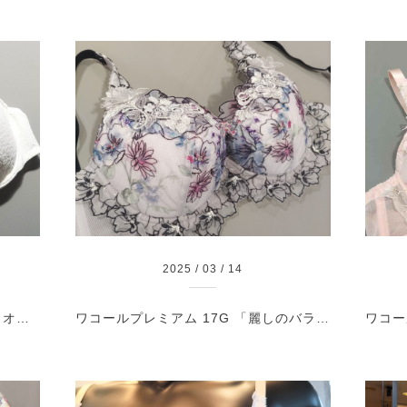
2025
/
03
/
14
ランジェリーク 「ジャニーヌ」 オフホワイト
ワコールプレミアム 17G 「麗しのバラ園− モナコ」 GYカラー