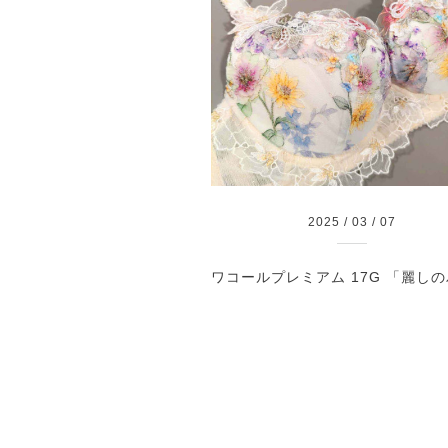
2025
/
03
/
07