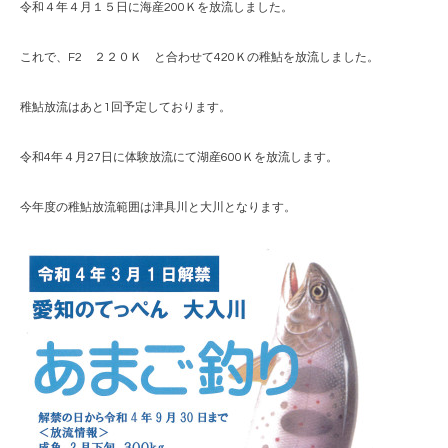
令和４年４月１５日に海産200Ｋを放流しました。
これで、F2 ２２０Ｋ と合わせて420Ｋの稚鮎を放流しました。
稚鮎放流はあと1回予定しております。
令和4年４月27日に体験放流にて湖産600Ｋを放流します。
今年度の稚鮎放流範囲は津具川と大川となります。