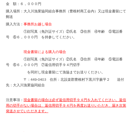
金 額：６，０００円
購入場所：大入川漁業協同組合事務所（豊根村商工会内）又は現金書留にて
郵送
購入方法：
事務所お越し場合
①顔写真（免許証サイズ）②氏名 ③住所 ④年齢 ⑤電話番
号 ⑥６，０００円 を持参してください。
現金書留による購入の場合
①顔写真（免許証サイズ）②氏名 ③住所 ④年齢 ⑤電話番
号 ⑥６，０００円 ⑦返信用切手９４円切手
を同封し現金書留にて漁協までお送りください。
〒：449-0403 住所：北設楽郡豊根村下黒川字蕨平２ 送付
先：大入川漁業協同組合
注意事項：
現金書留の場合は必ず返信用切手９４円を入れてください。返信
用の切手がない場合は、返信用切手９４円を再度お送りいただき、届き次第
発送させていただきます。