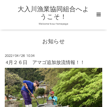
大入川漁業協同組合へよ
うこそ！
Welcome to our homepage
お知らせ
2022
/
04
/
26 10:34
4月２６日 アマゴ追加放流情報！！