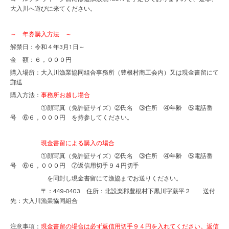
大入川へ遊びに来てください。
～ 年券購入方法 ～
解禁日：令和４年3月1日～
金 額：６，０００円
購入場所：大入川漁業協同組合事務所（豊根村商工会内）又は現金書留にて
郵送
購入方法：
事務所お越し場合
①顔写真（免許証サイズ）②氏名 ③住所 ④年齢 ⑤電話番
号 ⑥６，０００円 を持参してください。
現金書留による購入の場合
①顔写真（免許証サイズ）②氏名 ③住所 ④年齢 ⑤電話番
号 ⑥６，０００円 ⑦返信用切手９４円切手
を同封し現金書留にて漁協までお送りください。
〒：449-0403 住所：北設楽郡豊根村下黒川字蕨平２ 送付
先：大入川漁業協同組合
注意事項：
現金書留の場合は必ず返信用切手９４円を入れてください。返信