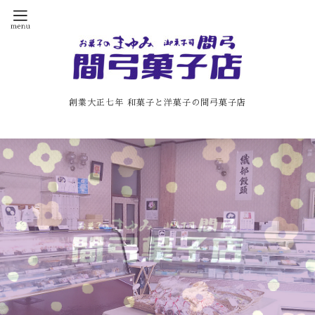
創業大正七年 和菓子と洋菓子の間弓菓子店