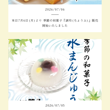
2026
/
07
/
06
本日7月6日(月)より 季節の和菓子『調布(ちょうふ)』販売
開始いたしました
2026
/
07
/
05