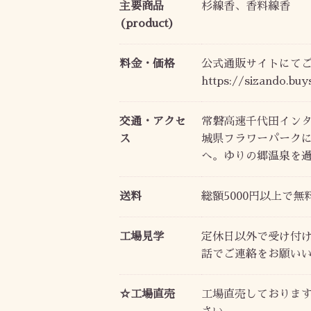
主要商品
杉線香、香料線香
(product)
料金・価格
公式通販サイトにて
https://sizando.buy
交通・アクセ
常磐高速千代田イン
ス
城県フラワーパーク
へ。ゆりの郷温泉を
送料
総額5000円以上で
工場見学
定休日以外で受け付
話でご連絡をお願い
☆工場直売
工場直売しておりま