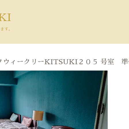
KI
きます。
クウィークリーKITSUKI２０５ 号