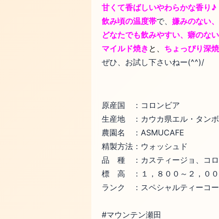
甘くて香ばしいやわらかな香り♪
飲み頃の温度帯
で、
嫌みのない、
どなたでも飲みやすい、癖のない
マイルド焼き
と、
ちょっぴり深焼
ぜひ、お試し下さいねー(^^)/
原産国 ：コロンビア
生産地 ：カウカ県エル・タンボ
農園名 ：ASMUCAFE
精製方法：ウォッシュド
品 種 ：カスティージョ、コロ
標 高 ：１，８００～２，００
ランク ：スペシャルティーコー
#マウンテン瀬田