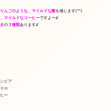
りんごのような、マイルドな酸
を感じます(^^)
、マイルドなコーヒー
ですよー♪
き
の
２種類
あります♪
ンビア
０ｍ
ヒー