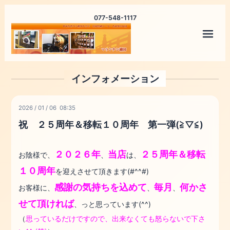
077-548-1117
メニ
インフォメーション
2026
/
01
/
06 08:35
祝 ２５周年＆移転１０周年 第一弾(≧▽≦)
２０２６年
当店
２５周年＆移転
お陰様で、
、
は、
１０周年
を迎えさせて頂きます(#^^#)
感謝の気持ちを込めて
毎月
何かさ
お客様に、
、
、
せて頂ければ
、っと思っています(^^)
（
思っているだけですので、出来なくても怒らないで下さ