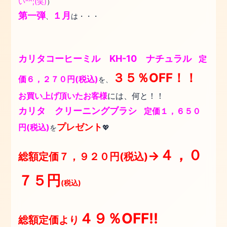
い^^;(笑)
）
第一弾
１月
、
は・・・
カリタコーヒーミル KH-10 ナチュラル
定
３５％OFF！！
価６，２７０円(税込)
を、
お買い上げ頂いたお客様
には、何と！！
カリタ クリーニングブラシ
定価１，６５０
プレゼント
円(税込)
を
💖
４，０
→
総額定価７，９２０
円(税込)
７５円
(税込)
４９％OFF!!
総額定価より