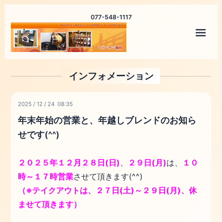
077-548-1117
メニ
インフォメーション
2025
/
12
/
24 08:35
年末年始の営業と、年越しブレンドのお知ら
せです(^^)
２０２５年１２月２８日(日)
、
２９日(月)
は、
１０
時～１７時営業
させて頂きます(^^)
（※テイクアウトは、２７日(土)～２９日(月)、休
ませて頂きます）