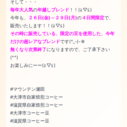
そして・・・
毎年大人気
の
年越しブレンド
！！(≧▽≦)
今年も、
２６日(金)～２９日(月)
の
４日間限定
で、
販売いたします！！(≧▽≦)
その時に販売している、限定の豆を使用した、今年
だけの超レアなブレンド
です(^_-)-☆
無くなり次第終了
になりますので、ご了承下さい
(^^)
お楽しみにーー(≧▽≦)
#マウンテン瀬田
#大津市自家焙煎コーヒー
#滋賀県自家焙煎コーヒー
#大津市コーヒー豆
#滋賀県コーヒー豆