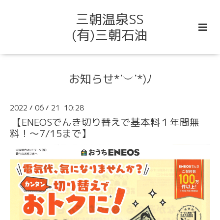
三朝温泉SS
(有)三朝石油
お知らせ*˙︶˙*)ﾉ
2022
06
21 10:28
/
/
【ENEOSでんき切り替えで基本料１年間無
料！～7/15まで】