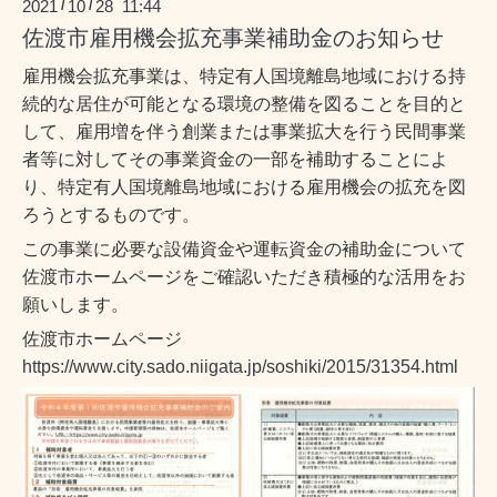
2021
10
28 11:44
/
/
佐渡市雇用機会拡充事業補助金のお知らせ
雇用機会拡充事業は、特定有人国境離島地域における持
続的な居住が可能となる環境の整備を図ることを目的と
して、雇用増を伴う創業または事業拡大を行う民間事業
者等に対してその事業資金の一部を補助することによ
り、特定有人国境離島地域における雇用機会の拡充を図
ろうとするものです。
この事業に必要な設備資金や運転資金の補助金について
佐渡市ホームページをご確認いただき積極的な活用をお
願いします。
佐渡市ホームページ
https://www.city.sado.niigata.jp/soshiki/2015/31354.html