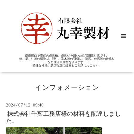
愛媛県西予市産の優良檜、優良杉を用いた住宅用建材店です。
桁、梁、柱等の構造材、間柱、垂木等の羽柄材、鴨居、敷居等の造作材
など住宅用建材を承ります。
特殊な寸法、及び化粧の建材もご相談に応じます。
インフォメーション
2024
/
07
/
12 09:46
株式会社千葉工務店様の材料を配達しまし
た。