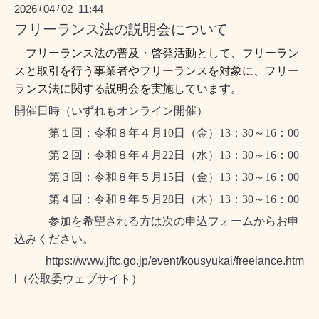
2026
04
02 11:44
/
/
フリーランス法の説明会について
フリーランス法の普及・啓発活動として、フリーラン
スと取引を行う事業者やフリーランスを対象に、フリー
ランス法に関する説明会を実施しています。
開催日時（いずれもオンライン開催）
第１回：令和８年４月
10
日（金）
13
：
30
～
16
：
00
第２回：令和８年４月
22
日（水）
13
：
30
～
16
：
00
第３回：令和８年５月
15
日（金）
13
：
30
～
16
：
00
第４回：令和８年５月
28
日（木）
13
：
30
～
16
：
00
参加を希望される方は次の
申込フォームからお申
込みください。
https://www.jftc.go.jp/event/kousyukai/freelance.htm
l
（公取委ウェブサイト）