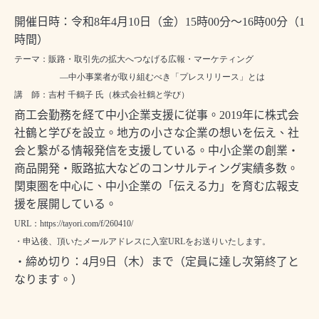
開催日時：令和
8
年
4
月
10
日（金）
15
時
00
分～
16
時
00
分（
1
時間）
テーマ：販路・取引先の拡大へつなげる広報・マーケティング
―中小事業者が取り組むべき「プレスリリース」とは
講 師：吉村 千鶴子 氏（株式会社鶴と学び）
商工会勤務を経て中小企業支援に従事。
2019
年に株式会
社鶴と学びを設立。地方の小さな企業の想いを伝え、社
会と繋がる情報発信を支援している。中小企業の創業・
商品開発・販路拡大などのコンサルティング実績多数。
関東圏を中心に、中小企業の「伝える力」を育む広報支
援を展開している。
URL
：
https://tayori.com/f/260410/
・申込後、頂いたメールアドレスに入室
URL
をお送りいたします。
・締め切り：
4
月
9
日（木）まで（定員に達し次第終了と
なります。）