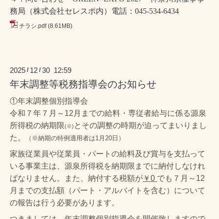
務局（株式会社セレスポ内）
電話：
045-534-6434
チラシ.pdf
(8.61MB)
2025
12
30 12:59
/
/
年末調整等税務指導会のお知らせ
①年末調整個別指導会
令和７年７月～12月までの給料・専従者給与に係る源泉
所得税の納期限
とその調整の時期が迫ってまいりまし
(※)
た。
（※納期の特例適用者は1月20日）
家族従業員や従業員・パートの給料及び賞与を支払って
いる事業主は、源泉所得税を納期限までに納付しなけれ
ばなりません。また、納付する税額が
￥0
でも７月～12
月までの支払額（パート・アルバイトを含む）について
の報告は行う必要があります。
つきましては、年末調整個別指導会を開催致しますので