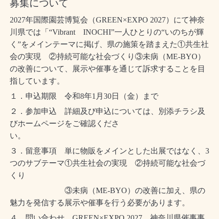
募集について
2027
年国際園芸博覧会（
GREEN×EXPO 2027
）にて神奈
川県では「“
Vibrant
INOCHI
”一人ひとりの“いのちが輝
く”をメインテーマに掲げ、県の施策を踏まえた①共生社
会の実現 ②持続可能な社会づくり③未病（
ME-BYO
）
の改善について、展示や催事を通じて訴求することを目
指しています。
１．申込期限 令和
8
年
1
月
30
日（金）まで
２．参加申込 詳細及び申込については、別添チラシ及
び
ホームページ
をご確認くださ
い。
３．
留意事項 単に物販をメインとした出展ではなく、
3
つのサブテーマ①共生社会の実現 ②持続可能な社会づ
くり
③未病（
ME-BYO
）の改善に加え、県の
魅力を発信する展示や催事を行う必要があります。
４
．
問い合わせ
GREEN×EXPO 2027
神奈川県催事事