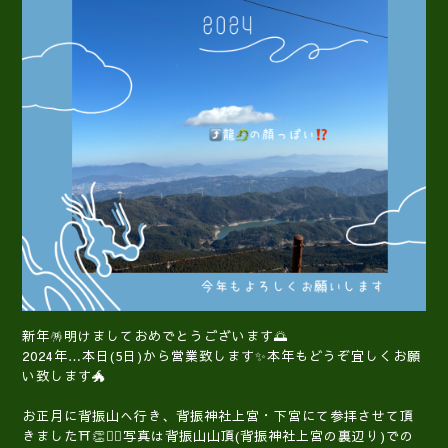
新年🪅明けましておめでとうございます🌅
2024年…本日(5日)から営業致します✨本年もどうぞ宜しくお願
い致します🐲
お正月に背振山へ行き、背振神社上宮・下宮にて参拝させて頂
きました⛩️👏🙇‍♀️写真は背振山山頂(背振神社上宮の裏辺り)での