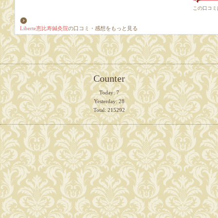
Liberte恵比寿鍼灸院
の口コミ・感想をもっと見る
Counter
Today:
7
Yesterday:
28
Total:
215292