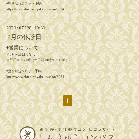
◉空き状況&ネット予約
https://www.shinq-yoyaku.jp/salon/30241
2020
/
07
/
28 19:30
8月の休診日
◉営業について
※8月休診日→なし
※平日10〜21時（土日祝10時30〜19時）
◉空き状況&ネット予約
https://www.shinq-yoyaku.jp/salon/30241
1