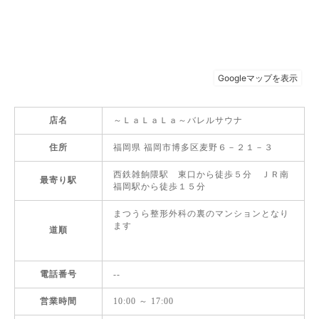
店名
～ＬａＬａＬａ～バレルサウナ
住所
福岡県 福岡市博多区麦野６－２１－３
西鉄雑餉隈駅 東口から徒歩５分 ＪＲ南
最寄り駅
福岡駅から徒歩１５分
まつうら整形外科の裏のマンションとなり
ます
道順
電話番号
--
営業時間
10:00 ～ 17:00