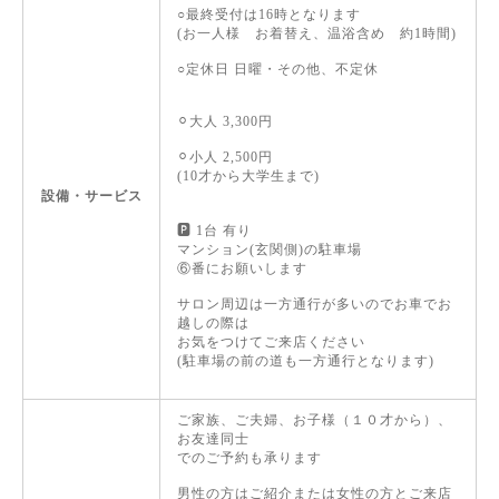
○最終受付は16時となります
(お一人様 お着替え、温浴含め 約1時間)
○定休日 日曜・その他、不定休
⚪︎大人 3,300円
⚪︎小人 2,500円
(10才から大学生まで)
設備・サービス
🅿️ 1台 有り
マンション(玄関側)の駐車場
⑥番にお願いします
サロン周辺は一方通行が多いのでお車でお
越しの際は
お気をつけてご来店ください
(駐車場の前の道も一方通行となります)
ご家族、ご夫婦、お子様（１０才から）、
お友達同士
でのご予約も承ります
男性の方はご紹介または女性の方とご来店