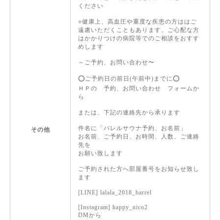
ください
○健康上、高血圧や重度な疾患の方ははご
遠慮いただくこともあります。ご心配な方
はかかりつけの病院等でのご相談をおすす
めします
～ご予約、お問い合わせ〜
⭕️ご予約日の前日(午前中)までに⭕️
ＨＰの 予約、お問い合わせ フォームか
ら
または、下記の連絡先から承ります
件名に「バレルサウナ予約、お名前」
その他
お名前、ご予約日、お時間、人数、ご連絡
先を
お願い致します
ご予約された方へ部屋番号をお知らせ致し
ます
[LINE] lalala_2018_barrel
[Instagram] happy_nico2
DMから