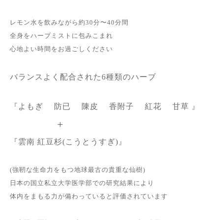
レモン水を飲みながら約30分〜40分間
全身をハーブミストに包みこまれ
心地よい時間をお過ごしください
バランスよく配合された6種類のハーブ
『よもぎ 防已 陳皮 香附子 紅花 甘草 』
＋
『雲南 紅豆杉(こうとうすぎ)』
(強靭な生命力をもつ地球最古の貴重な仙樹)
日本の国立私立大学医学部での研究結果により
体内をまもる力が備わっていると評価されています