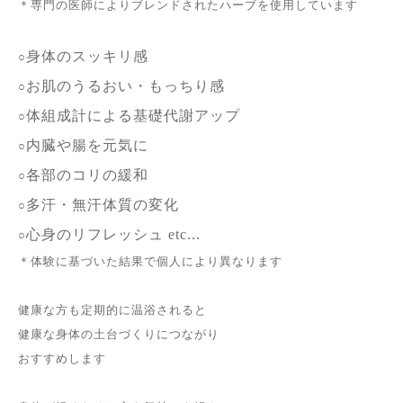
＊専門の医師によりブレンドされたハーブを使用しています
身体のスッキリ感
○
お肌のうるおい・もっちり感
○
体組成計による基礎代謝アップ
○
内臓や腸を元気に
○
各部のコリの緩和
○
多汗・無汗体質の変化
○
心身のリフレッシュ etc...
○
＊体験に基づいた結果で個人により異なります
健康な方も定期的に温浴されると
健康な身体の土台づくりにつながり
おすすめします