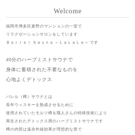
Welcome
福岡市博多区麦野のマンションの一室で
リラクゼーションサロンをしています
Ｂａｒｒｅｌ Ｓａｕｎａ ～ＬａＬａＬａ～ です
40分のハーブミストサウナで
身体に
蓄積された不要なものを
心地よくデトックス
バレル（樽）サウナとは
長年ウィスキーを熟成させるために
使用されていたモルツ樽を職人さんの特殊技術により
再生されたデトックス用のハーブミストサウナです
樽の内部は遠赤外線効果が理想的な形で