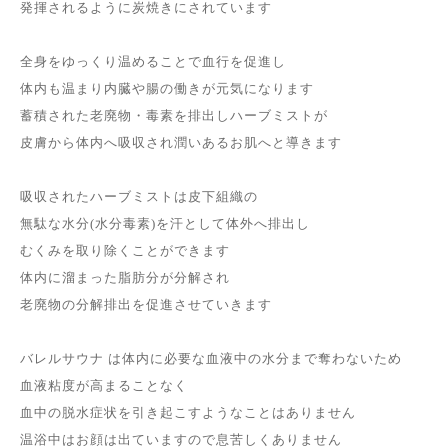
発揮されるように炭焼きにされています
全身をゆっくり温めることで血行を促進し
体内も温まり内臓や腸の働きが元気になります
蓄積された老廃物・毒素を排出しハーブミストが
皮膚から体内へ吸収され潤いあるお肌へと導きます
吸収されたハーブミストは皮下組織の
無駄な水分(水分毒素)を汗として体外へ排出し
むくみを取り除くことができます
体内に溜まった脂肪分が分解され
老廃物の分解排出を促進させていきます
バレルサウナ は体内に必要な血液中の水分まで奪わないため
血液粘度が高まることなく
血中の脱水症状を引き起こすようなことはありません
温浴中はお顔は出ていますので息苦しくありません