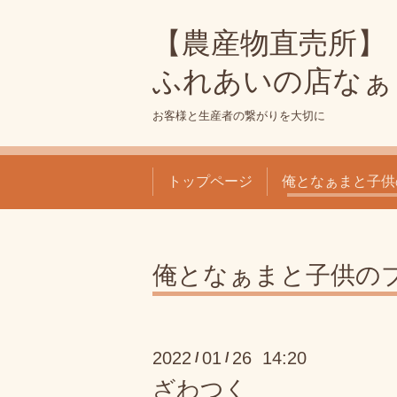
【農産物直売所】
ふれあいの店なぁ
お客様と生産者の繋がりを大切に
トップページ
俺となぁまと子供
俺となぁまと子供の
2022
01
26 14:20
/
/
ざわつく