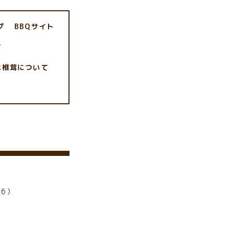
プ
BBQサイト
て
木椎茸について
6）