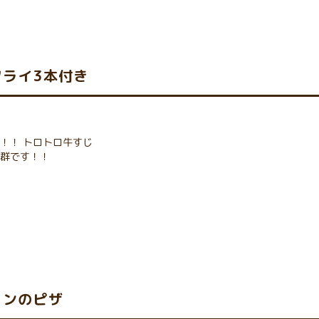
ライ3本付き
！！ トロトロ牛すじ
抜群です！！
コンのピザ