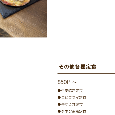
その他各種定食
850円～
●生姜焼き定食
●エビフライ定食
●牛すじ丼定食
●チキン南蛮定食