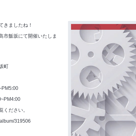
てきましたね！
島市飯坂にて開催いたしま
坂町
~PM5:00
4:00
覧ください。
o/album/319506