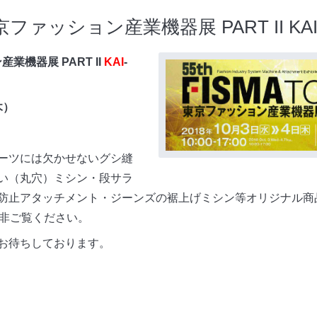
 東京ファッション産業機器展 PART II KAI
ン産業機器展 PART II
KAI
-
木）
ーツには欠かせないグシ縫
い（丸穴）ミシン・段サラ
防止アタッチメント・ジーンズの裾上げミシン等オリジナル商
是非ご覧ください。
お待ちしております。
。