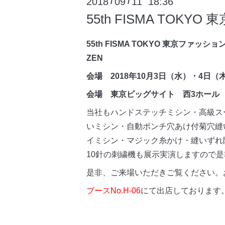
2018
09
11 18:36
/
/
55th FISMA TOKYO
55th FISMA TOKYO 東京ファッショ
ZEN
会場 2018年10月3日（水）・4日（
会場 東京ビッグサイト 西3ホール
当社もハンドステッチミシン・高級ス
いミシン・自動ポンチ穴あけ付菊穴縫
イミシン・マジック糸かけ・縫いずれ
10針の刺繍機も展示実演しますので
是非、ご来場いただきご覧ください。
ブースNo.H-06
にて出店しております