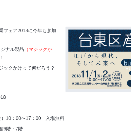
フェア2018に今年も参加
リジナル製品
（マジックか
！
ジックかけって何だろう？
18
）10：00〜17：00 入場無料
館6階・7階