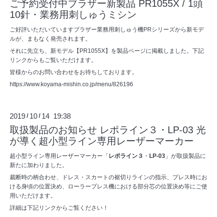
ご予約受付中ブラザー新製品 PR1055X / 1頭
10針・業務用刺しゅうミシン
ご好評いただいていますブラザー業務用刺しゅう機PRシリーズから新モデ
ルが、まもなく発売されます。
それに先立ち、新モデル【PR1055X】を製品ページに掲載しました。下記
リンクからもご覧いただけます。
皆様からのお問い合わせをお待ちしております。
https://www.koyama-mishin.co.jp/menu/826196
2019
10
14 19:38
/
/
取扱製品のお知らせ レポライン３・LP-03 光
が導く超小型ライン専用レーザーマーカー
超小型ライン専用レーザーマーカー「
レポライン３
・
LP-03
」が取扱製品に
新たに加わりました。
裁断時の柄合わせ、ドレス・スカートの裾切りラインの指示、プレス時にお
ける身頃の位置決め、ローラープレス機における部分芯の位置決め等にご使
用いただけます。
詳細は下記リンクからご覧ください！