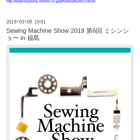
http://www.koyama-mishin.co.jp/photo/album/319506
2019
03
09 19:01
/
/
Sewing Machine Show 2019 第6回 ミシンシ
ョー in 福島