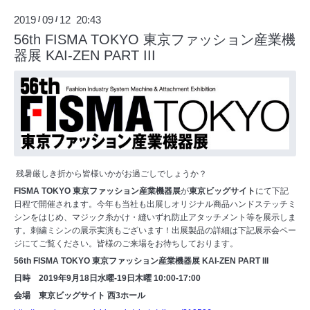
2019
09
12 20:43
/
/
56th FISMA TOKYO 東京ファッション産業機
器展 KAI-ZEN PART III
残暑厳しき折から皆様いかがお過ごしでしょうか？
FISMA TOKYO 東京ファッション産業機器展
が
東京ビッグサイト
にて下記
日程で開催されます。今年も当社も出展しオリジナル商品ハンドステッチミ
シンをはじめ、マジック糸かけ・縫いずれ防止アタッチメント等を展示しま
す。刺繍ミシンの展示実演もございます！出展製品の詳細は下記展示会ペー
ジにてご覧ください。皆様のご来場をお待ちしております。
56th FISMA TOKYO 東京ファッション産業機器展 KAI-ZEN PART III
日時 2019年9月18日水曜-19日木曜 10:00-17:00
会場 東京ビッグサイト 西3ホール