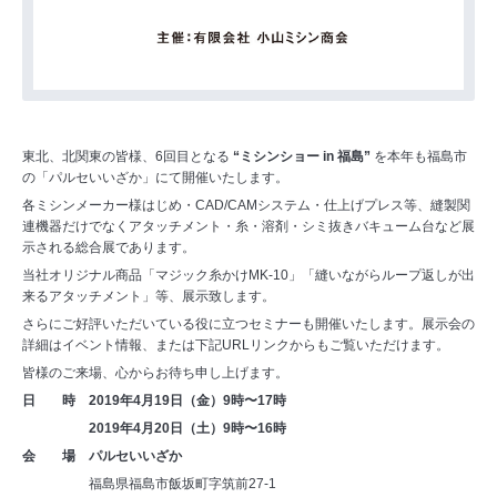
東北、北関東の皆様、6回目となる
“ミシンショー in 福島”
を本年も福島市
の「パルセいいざか」にて開催いたします。
各ミシンメーカー様はじめ・CAD/CAMシステム・仕上げプレス等、縫製関
連機器だけでなくアタッチメント・糸・溶剤・シミ抜きバキューム台など展
示される総合展であります。
当社オリジナル商品「マジック糸かけMK-10」「縫いながらループ返しが出
来るアタッチメント」等、展示致します。
さらにご好評いただいている役に立つセミナーも開催いたします。展示会の
詳細はイベント情報、または下記URLリンクからもご覧いただけます。
皆様のご来場、心からお待ち申し上げます。
日 時 2019年4月19日（金）9時〜17時
2019年4月20日（土）9時〜16時
会 場 パルセいいざか
福島県福島市飯坂町字筑前27-1