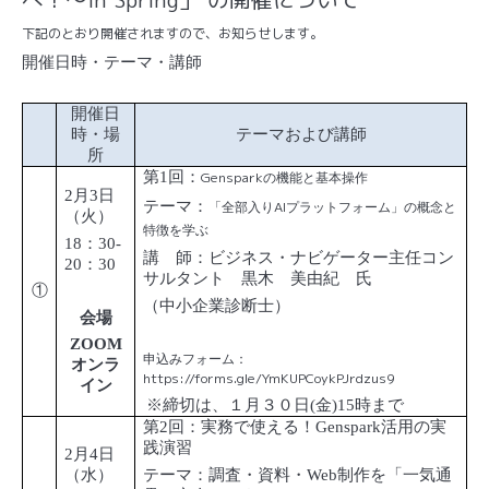
下記のとおり開催されますので、お知らせします。
開催日時・テーマ・講師
開催日
時・場
テーマおよび講師
所
第
1
回：
Genspark
の機能と基本操作
2
月
3
日
テーマ：
AI
「全部入り
プラットフォーム」の概念と
（火）
特徴を学ぶ
18
：
30-
講 師：
ビジネス・ナビゲーター主任コン
20
：
30
サルタント 黒木 美由紀 氏
①
（中小企業診断士）
会場
ZOOM
申込みフォーム：
オンラ
https://forms.gle/YmKUPCoykPJrdzus9
イン
※締切は、１月３０日
(
金
)15
時まで
第
2
回：実務で使える！
Genspark
活用の実
践演習
2
月
4
日
（水）
テーマ：調査・資料・
Web
制作を「一気通