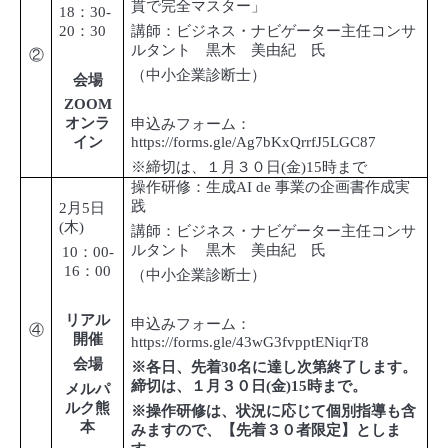
貫で完全マスター」
18
：
30-
20
：
30
講師：ビジネス・ナビゲーター主任コンサ
ルタント 黒木 美由紀 氏
②
（中小企業診断士）
会場
ZOOM
オンラ
申込みフォーム：
イン
https://forms.gle/Ag7bKxQrrfJ5LGC87
※締切は、１月３０日
(
金
)15
時まで
操作研修：生成
AI de
事業の企画書作成実
践
2
月
5
日
(
木
)
講師：ビジネス・ナビゲーター主任コンサ
ルタント 黒木 美由紀 氏
10
：
00-
16
：
00
（中小企業診断士）
リアル
申込みフォーム：
④
開催
https://forms.gle/43wG3fvpptENiqrT8
会場
※各日、先着
30
名に達し次第終了します。
締切は、１月３０日
(
金
)15
時まで。
メルパ
ルク熊
※操作研修は、状況に応じて個別指導も含
本
みますので、【先着３０者限定】としま