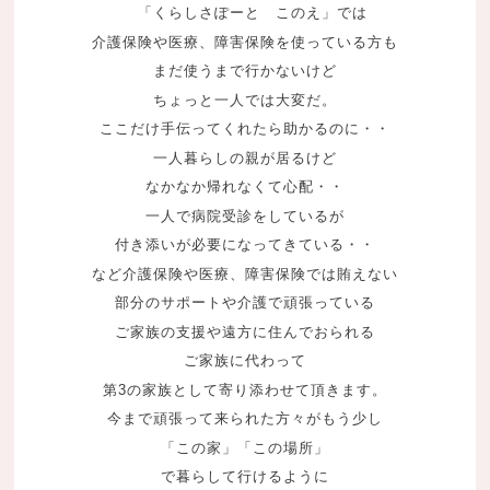
「くらしさぽーと このえ」
では
介護保険や医療、障害保険を使っている方も
まだ使うまで行かないけど
ちょっと一人では大変だ。
ここだけ手伝ってくれたら助かるのに・・
一人暮らしの親が居るけど
なかなか帰れなくて心配・・
一人で病院受診をしているが
付き添いが
必要になってきている・・
など
介護保険や医療、障害保険では賄えない
部分のサポートや
介護で
頑張っている
ご家族の支援や遠方に住んでおられる
ご家族に代わって
第3の家族として寄り添わせて頂きます。
今まで頑張って来られた方々が
もう少し
「この家」「この場所」
で暮らして行けるように