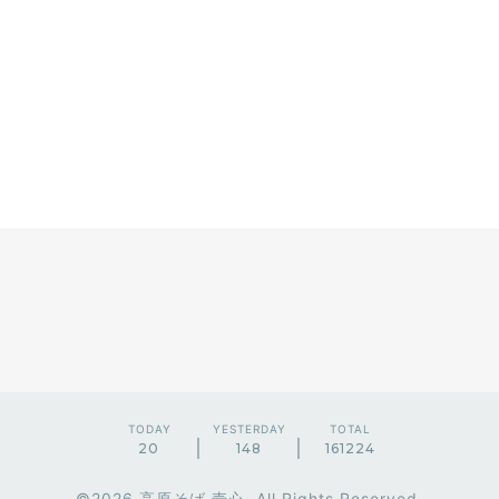
TODAY
YESTERDAY
TOTAL
20
148
161224
©2026
高原そば 壱心
. All Rights Reserved.