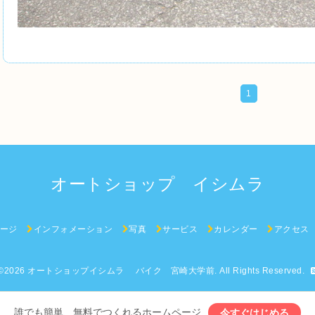
1
オートショップ イシムラ
ージ
インフォメーション
写真
サービス
カレンダー
アクセス
©2026
オートショップイシムラ バイク 宮崎大学前
. All Rights Reserved.
誰でも簡単、無料でつくれるホームページ
今すぐはじめる