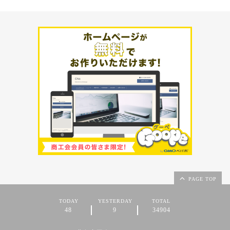
PAGE TOP
TODAY
YESTERDAY
TOTAL
48
9
34904