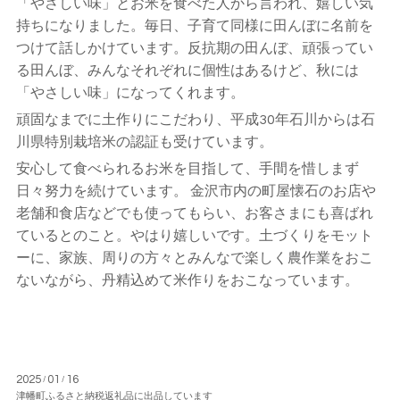
「やさしい味」とお米を食べた人から言われ、嬉しい気
持ちになりました。毎日、子育て同様に田んぼに名前を
つけて話しかけています。反抗期の田んぼ、頑張ってい
る田んぼ、みんなそれぞれに個性はあるけど、秋には
「やさしい味」になってくれます。
頑固なまでに土作りにこだわり、平成30年石川からは石
川県特別栽培米の認証も受けています。
安心して食べられるお米を目指して、手間を惜しまず
日々努力を続けています。 金沢市内の町屋懐石のお店や
老舗和食店などでも使ってもらい、お客さまにも喜ばれ
ているとのこと。やはり嬉しいです。土づくりをモット
ーに、家族、周りの方々とみんなで楽しく農作業をおこ
ないながら、丹精込めて米作りをおこなっています。
2025
01
16
/
/
津幡町ふるさと納税返礼品に出品しています