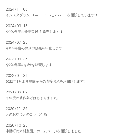
2024
11
08
/
/
インスタグラム kimurafarm_official を開設しています！
2024
09
15
/
/
令和6年産の希夢良米 を発売します！
2024
07
25
/
/
令和5年度のお米の販売を中止します
2023
09
28
/
/
令和5年産のお米を販売します
2022
01
31
/
/
2022年2月より農園からの直接お米をお届けします‼
2021
03
09
/
/
今年度の農作業がはじまりました。
2020
11
26
/
/
犬のおやつとのコラボ企画
2020
10
26
/
/
津幡町の木村農園。ホームページを開設しました。