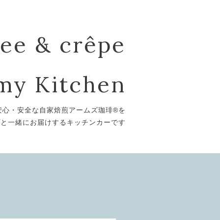
fee & crêpe
my Kitchen
安心・安全な自家焙煎アームズ珈琲®を
プと一緒にお届けするキッチンカーです