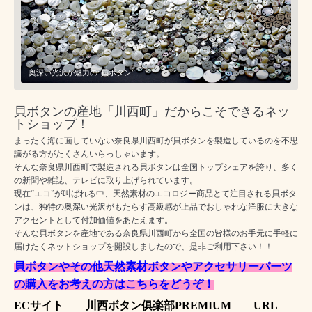
奥深い光沢が魅力の“貝ボタン”
貝ボタンの産地「川西町」だからこそできるネッ
トショップ！
まったく海に面していない奈良県川西町が貝ボタンを製造しているのを不思
議がる方がたくさんいらっしゃいます。
そんな奈良県川西町で製造される貝ボタンは全国トップシェアを誇り、多く
の新聞や雑誌、テレビに取り上げられています。
現在“エコ”が叫ばれる中、天然素材のエコロジー商品とて注目される貝ボタ
ンは、独特の奥深い光沢がもたらす高級感が上品でおしゃれな洋服に大きな
アクセントとして付加価値をあたえます。
そんな貝ボタンを産地である奈良県川西町から全国の皆様のお手元に手軽に
届けたくネットショップを開設しましたので、是非ご利用下さい！！
貝ボタンやその他天然素材ボタンやアクセサリーパーツ
の購入をお考えの方はこちらをどうぞ！
ECサイト 川西ボタン俱楽部PREMIUM URL