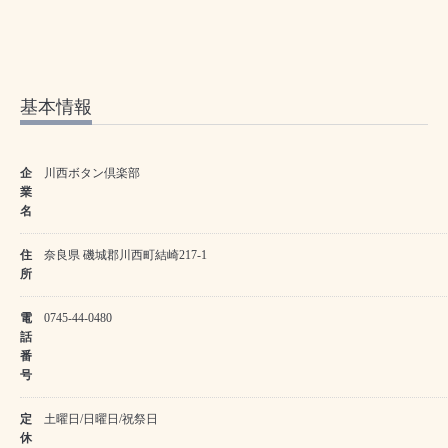
基本情報
企
川西ボタン倶楽部
業
名
住
奈良県 磯城郡川西町結崎217-1
所
電
0745-44-0480
話
番
号
定
土曜日/日曜日/祝祭日
休