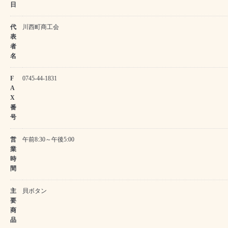
日
代
川西町商工会
表
者
名
F
0745-44-1831
A
X
番
号
営
午前8:30～午後5:00
業
時
間
主
貝ボタン
要
商
品