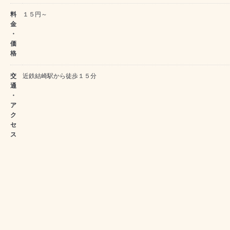
料
１５円～
金
・
価
格
交
近鉄結崎駅から徒歩１５分
通
・
ア
ク
セ
ス