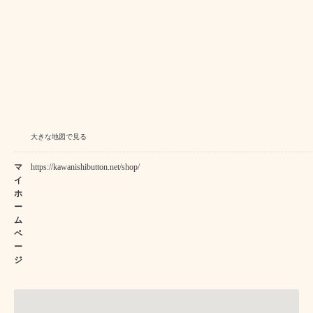
大きな地図で見る
マ
https://kawanishibutton.net/shop/
イ
ホ
ー
ム
ペ
ー
ジ