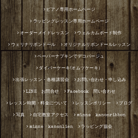
ピアノ専用ホームページ
ラッピングレッスン専用ホームページ
オーダーメイドレッスン
ウェルカムボード制作
ウェリナリボンドール
オリジナルリボンドールレッスン
ペーパーナプキンでデコパージュ
ダイパーケーキ(オムツケーキ）
出張レッスン・各種講習会
お問い合わせ・申し込み
LINE お問合せ
Facebook 問い合わせ
レッスン時間・料金について
レッスンポリシー
ブログ
写真
自宅教室アクセス
minne kanonribbon
minne kanonlien
ラッピング協会