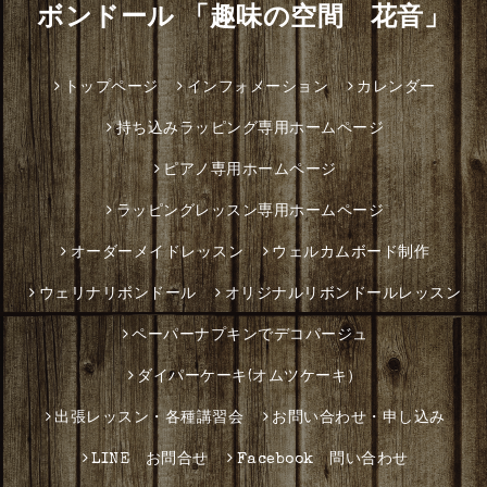
ボンドール 「趣味の空間 花音」
トップページ
インフォメーション
カレンダー
持ち込みラッピング専用ホームページ
ピアノ専用ホームページ
ラッピングレッスン専用ホームページ
オーダーメイドレッスン
ウェルカムボード制作
ウェリナリボンドール
オリジナルリボンドールレッスン
ペーパーナプキンでデコパージュ
ダイパーケーキ(オムツケーキ）
出張レッスン・各種講習会
お問い合わせ・申し込み
LINE お問合せ
Facebook 問い合わせ