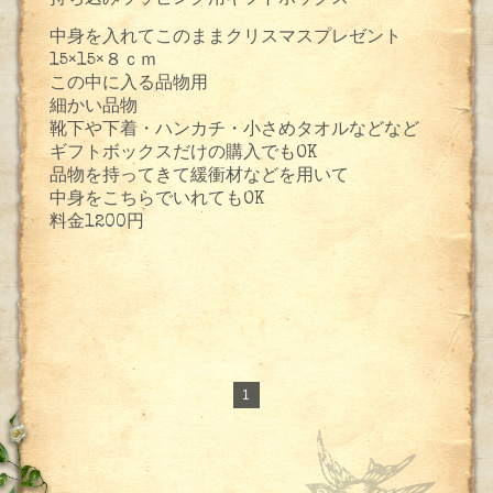
中身を入れてこのままクリスマスプレゼント
15×15×８ｃｍ
この中に入る品物用
細かい品物
靴下や下着・ハンカチ・小さめタオルなどなど
ギフトボックスだけの購入でもOK
品物を持ってきて緩衝材などを用いて
中身をこちらでいれてもOK
料金1200円
1