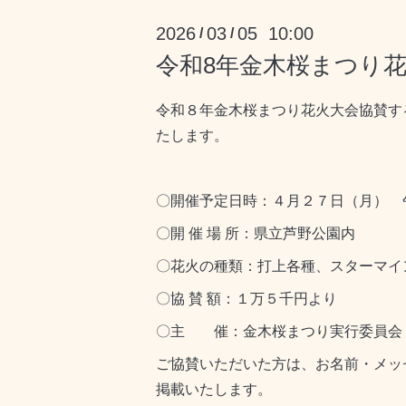
2026
03
05 10:00
/
/
令和8年金木桜まつり
令和８年金木桜まつり花火大会協賛す
たします。
〇開催予定日時：４月２７日（月） 
〇開 催 場 所：県立芦野公園内
〇花火の種類：打上各種、スターマイ
〇協 賛 額：１万５千円より
〇主 催：金木桜まつり実行委員会
ご協賛いただいた方は、お名前・メッ
掲載いたします。