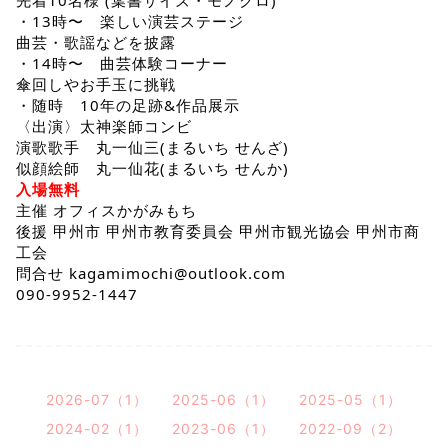
・13時〜 楽しい演芸ステージ
曲芸・歌謡などを披露
・14時〜 曲芸体験コーナー
傘回しやお手玉に挑戦
・随時 10年の足跡&作品展示
〈出演〉太神楽師コンビ
演歌歌手 丸一仙三(まるいち せんざ)
似顔絵師 丸一仙花(まるいち せんか)
入場無料
主催 オフィスかがみもち
後援 甲州市 甲州市教育委員会 甲州市観光協会 甲州市商
工会
問合せ kagamimochi@outlook.com
090-9952-1447
2026-07（1）
2025-06（1）
2025-05（1）
2024-02（1）
2023-06（1）
2022-09（2）