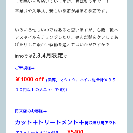
まだ寒い日も続いていますが、春はもうすぐ！！
卒業式や入学式、新しい季節が始まる季節です。
いろいろ忙しい中ではあると思いますが、心機一転ヘ
アスタイルをチェンジしたり、傷んだ髪をケアしてあ
げたりして暖かい季節を迎えてはいかがですか？
2.3.4月限定
inno
では
で
ご新規様
→
￥1000 off
(美容，マツエク、ネイル総合計￥３５
００円以上のメニューで1度）
再来店のお客様
→
カット＋トリートメント＋
持ち帰り用アウト
¥5400
バストリートメント付き