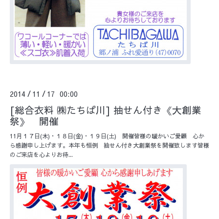
2014
11
17 00:00
/
/
[総合衣料 ㈱たちば川] 抽せん付き《大創業
祭》 開催
11月１７日(木)・１８日(金)・１９日(土) 開催皆様の暖かいご愛顧 心か
ら感謝申し上げます。本年も恒例 抽せん付き大創業祭を開催致します皆様
のご来店を心よりお待...