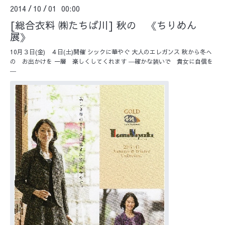
2014
10
01 00:00
/
/
[総合衣料 ㈱たちば川] 秋の 《ちりめん
展》
10月３日(金) ４日(土)開催 シックに華やぐ 大人のエレガンス 秋から冬へ
の お出かけを 一層 楽しくしてくれます ―確かな装いで 貴女に自信を
―