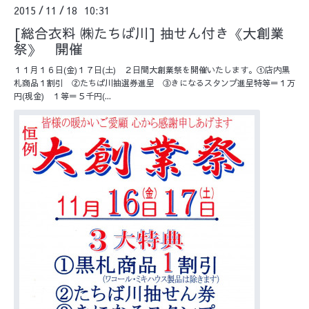
2015
11
18 10:31
/
/
[総合衣料 ㈱たちば川] 抽せん付き《大創業
祭》 開催
１１月１６日(金)１７日(土) ２日間大創業祭を開催いたします。①店内黒
札商品１割引 ②たちば川抽選券進呈 ③きになるスタンプ進呈特等＝１万
円(現金) １等＝５千円(...