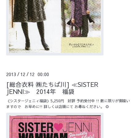
2013
12
12 00:00
/
/
[総合衣料 ㈱たちば川] ≪SISTER
JENNI≫ 2014年 福袋
《シスタージェニィ福袋》5,250円 好評 予約受付中 !! 数に限りが御座い
ますので お早めに!! 詳しくは店頭にて お尋ねください。 ◎