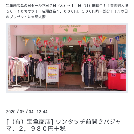
宝亀商店母の日セール本日７日（木）～１１日（月）開催中！！春物婦人服
５０～１０％オフ！！店頭商品１，０００円、５００円均一処分！！母の日
のプレゼントに☆婦人帽...
2020
05
04 12:44
/
/
[（有）宝亀商店] ワンタッチ前開きパジャ
マ、２，９８０円＋税