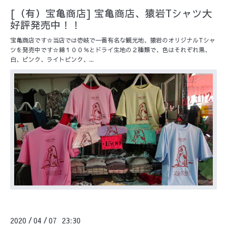
[（有）宝亀商店] 宝亀商店、猿岩Tシャツ大
好評発売中！！
宝亀商店です☆当店では壱岐で一番有名な観光地、猿岩のオリジナルTシャ
ツを発売中です☆綿１００％とドライ生地の２種類で、色はそれぞれ黒、
白、ピンク、ライトピンク、...
2020
04
07 23:30
/
/