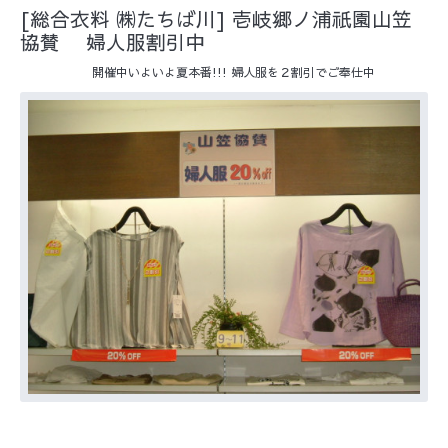
[総合衣料 ㈱たちば川] 壱岐郷ノ浦祇園山笠
協賛 婦人服割引中
開催中いよいよ夏本番!!! 婦人服を２割引でご奉仕中