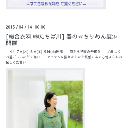
2015
04
14 00:00
/
/
[総合衣料 ㈱たちば川] 春の≪ちりめん展≫
開催
４月７日(木) ８日(金) ９日(土)開催 春から初夏の季節を 心地よく
お過ごしいただく為の アイテムを揃えました上質感のある心地よさをお
試しください