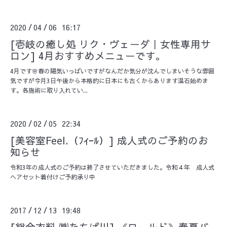
2020
04
06 16:17
/
/
[壱岐の癒し処 リク・ヴェーダ｜女性専用サ
ロン] 4月おすすめメニューです。
4月です🌸春の陽気いっぱいですがなんだか気分が沈んでしまいそうな雰囲
気ですが今月3日午後から本格的に日本にも古くからあります温石始めま
す。各施術に取り入れてい...
2020
02
05 22:34
/
/
[美容室Feel.（ﾌｨｰﾙ）] 成人式のご予約のお
知らせ
令和3年の成人式のご予約は終了させていただきました。令和４年 成人式
ヘアセット着付けご予約承り中
2017
12
13 19:48
/
/
[総合衣料 ㈱たちば川] 《ワールド》春夏バ