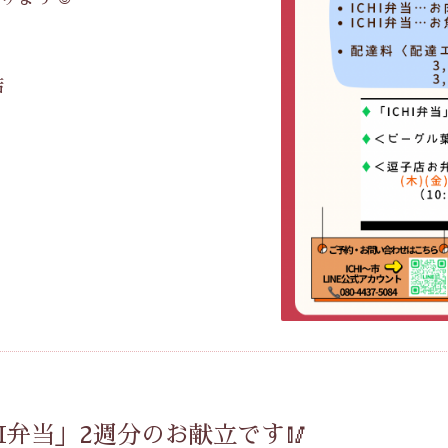
店
HI弁当」2週分のお献立です🥢