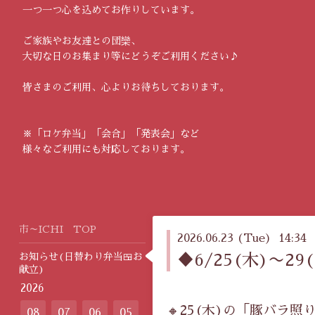
一つ一つ心を込めてお作りしています。
ご家族やお友達との団欒、
大切な日のお集まり等にどうぞご利用ください♪
皆さまのご利用、心よりお待ちしております。
※「ロケ弁当」「会合」「発表会」など
様々なご利用にも対応しております。
市～ICHI TOP
2026.06.23 (Tue) 14:34
お知らせ(日替わり弁当🍱お
♦️6/25(木)〜
献立)
2026
🔸25(木)の「豚バラ
08
07
06
05