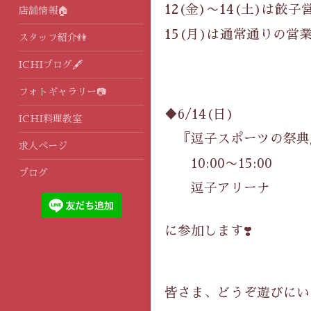
12(金)〜14(土)は餃子
店舗情報🏠
15(月)は通常通りの営
スタッフ紹介👫
ICHIブログ🖋
フォトギャラリー📷
♦️6/14(日)
ICHI料理教室
『逗子スポーツの祭典
求人ページ
10:00〜15:00
ブログ
逗子アリーナ
に参加します❣️
皆さま、どうぞ遊びにいら