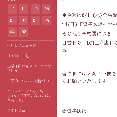
12
11
10
09
♦️今週は6/11(木)全店
08
07
06
05
14(日)『逗子スポーツ
04
02
その他ご予約🈵につき
日替わり「ICHI弁当」
仕出しメニュー🥢
🙏
『ICHI弁当』🍱
企業様向け弁当（ロケ弁な
ど）🎥
皆さまには大変ご不便を
くお願いいたします🙇‍♀️
ご予約について（仕出し）
ホームページから予約
(LINEご利用のない方はこ
ちらより)
🔷逗子店は
アクセス🚘