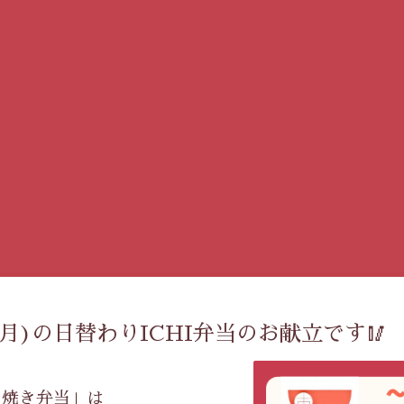
29(月)の日替わりICHI弁当のお献立です🥢
照り焼き弁当」は