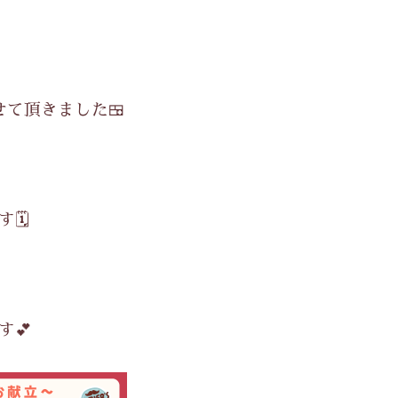
せて頂きました🍱
️
す💕