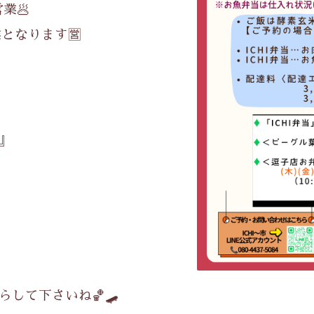
営業🥟
業となります🈺
』
して下さいね🏀🛹