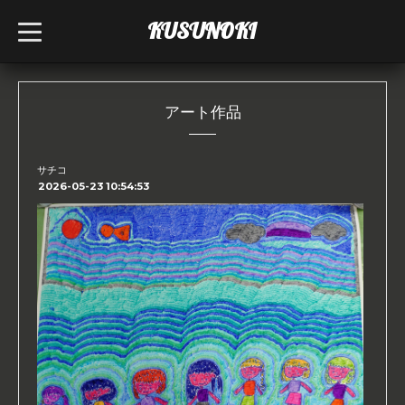
KUSUNOKI
t
o
g
g
l
e
n
アート作品
a
v
i
g
サチコ
a
2026-05-23 10:54:53
t
i
o
n