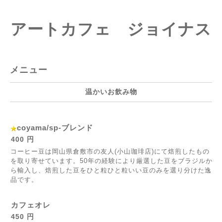
アートカフェ ジョイナス
メニュー
温かいお飲み物
coyama/sp-ブレンド
400 円
コーヒー豆は岡山県倉敷市の友人(小山珈琲店)にて焙煎したもの
を取り寄せています。50年の経験により厳選した豆をブラジルか
ら輸入し、焙煎した豆をひと粒ひと粒いい豆のみを選り分けた逸
品です。
カフェオレ
450 円