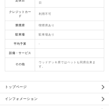
定休日
日
クレジットカー
利用不可
ド
禁煙席
喫煙席あり
駐車場
駐車場あり
平均予算
-
設備・サービス
ウッドデッキ席ではペットも同席出来ま
その他
す。
トップページ
インフォメーション