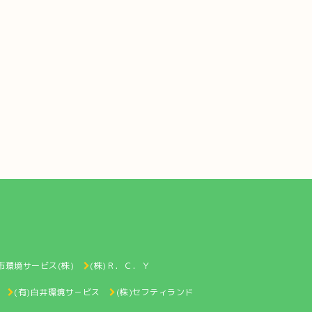
市環境サービス(株)
(株)Ｒ．Ｃ．Ｙ
(有)白井環境サ－ビス
(株)セフティランド