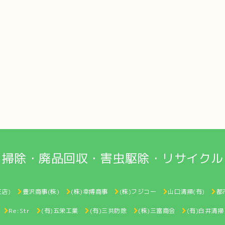
掃除・廃品回収・害虫駆除・リサイクル
店)
豊沢商事(株)
(株)幸博商事
(株)フジコー
山口清掃(有)
都
Re:Str
(有)五栄工業
(有)三共防除
(株)三富商会
(有)白井清掃