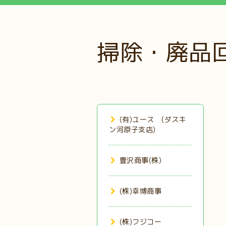
掃除・廃品
(有)ユース (ダスキ
ン河原子支店)
豊沢商事(株)
(株)幸博商事
(株)フジコー