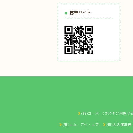
携帯サイト
(有)ユース (ダスキン河原子支
(有)エム・アイ・エフ
(有)大久保清掃