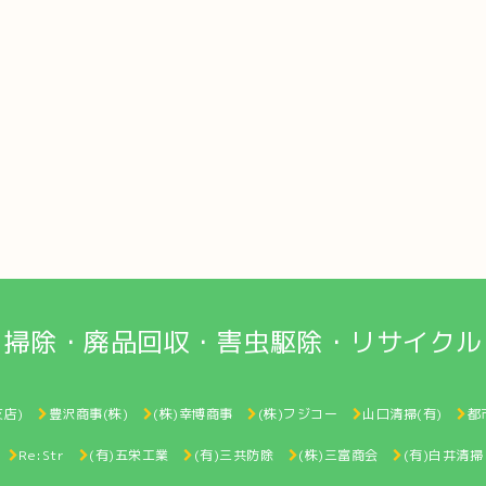
掃除・廃品回収・害虫駆除・リサイクル
店)
豊沢商事(株)
(株)幸博商事
(株)フジコー
山口清掃(有)
都
Re:Str
(有)五栄工業
(有)三共防除
(株)三富商会
(有)白井清掃