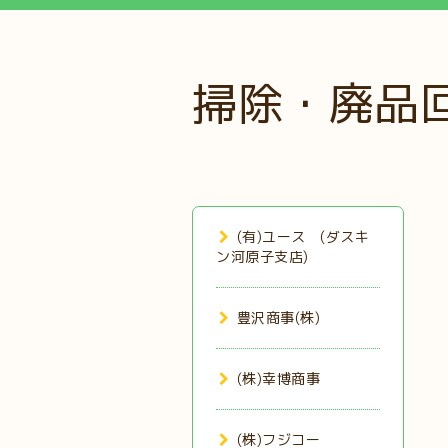
掃除・廃品
(有)ユース (ダスキ
ン河原子支店)
豊沢商事(株)
(株)幸博商事
(株)フジコー