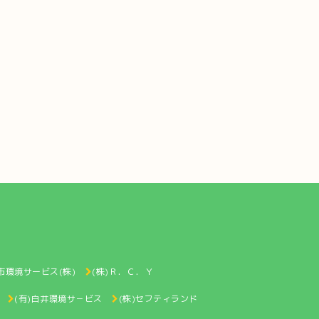
市環境サービス(株)
(株)Ｒ．Ｃ．Ｙ
(有)白井環境サ－ビス
(株)セフティランド