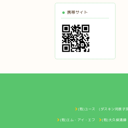
携帯サイト
(有)ユース (ダスキン河原子支
(有)エム・アイ・エフ
(有)大久保清掃